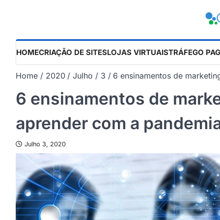
Skip
to
content
HOME
CRIAÇÃO DE SITES
LOJAS VIRTUAIS
TRÁFEGO PA
Home
2020
Julho
3
6 ensinamentos de marketi
6 ensinamentos de marke
aprender com a pandemi
Julho 3, 2020