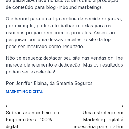
de palavras-chave no site. Assim como a produção
de conteúdo para blog (inbound marketing).
O inbound para uma loja on-line de comida orgânica,
por exemplo, poderia trabalhar receitas para os
usuários prepararem com os produtos. Assim, ao
pesquisar por uma dessas receitas, o site da loja
pode ser mostrado como resultado.
Não se esqueça: destacar seu site nas vendas on-line
merece planejamento e dedicação. Mas os resultados
podem ser excelentes!
Por Jeniffer Elaina, da Smartia Seguros
MARKETING DIGITAL
Navegação
⟵
⟶
Sebrae anuncia Feira do
Uma estratégia em
de
Empreendedor 100%
Marketing Digital é
artigos
digital
necessária para ir além