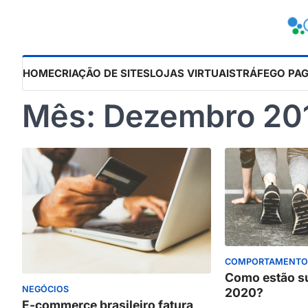
Skip
to
content
HOME
CRIAÇÃO DE SITES
LOJAS VIRTUAIS
TRÁFEGO PA
Mês:
Dezembro 20
COMPORTAMENT
Como estão s
NEGÓCIOS
2020?
E-commerce brasileiro fatura