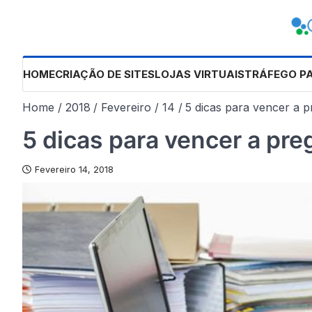
Skip
to
content
HOME
CRIAÇÃO DE SITES
LOJAS VIRTUAIS
TRÁFEGO P
Home
2018
Fevereiro
14
5 dicas para vencer a p
5 dicas para vencer a pre
Fevereiro 14, 2018