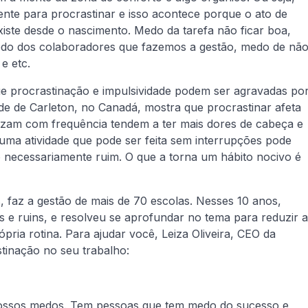
te para procrastinar e isso acontece porque o ato de
ste desde o nascimento. Medo da tarefa não ficar boa,
edo dos colaboradores que fazemos a gestão, medo de nã
e etc.
e procrastinação e impulsividade podem ser agravadas po
ade de Carleton, no Canadá, mostra que procrastinar afeta
alizam com frequência tendem a ter mais dores de cabeça e
e uma atividade que pode ser feita sem interrupções pode
go necessariamente ruim. O que a torna um hábito nocivo é
s, faz a gestão de mais de 70 escolas. Nesses 10 anos,
e ruins, e resolveu se aprofundar no tema para reduzir a
pria rotina. Para ajudar você, Leiza Oliveira, CEO da
stinação no seu trabalho:
nossos medos. Tem pessoas que tem medo do sucesso e