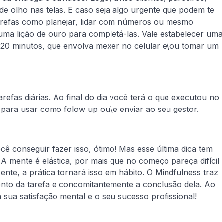
e olho nas telas. E caso seja algo urgente que podem te
tarefas como planejar, lidar com números ou mesmo
 uma lição de ouro para completá-las. Vale estabelecer um
e 20 minutos, que envolva mexer no celular e\ou tomar um
efas diárias. Ao final do dia você terá o que executou no
l para usar como folow up ou\e enviar ao seu gestor.
cê conseguir fazer isso, ótimo! Mas esse última dica tem
A mente é elástica, por mais que no começo pareça difícil
sente, a prática tornará isso em hábito. O Mindfulness traz
nto da tarefa e concomitantemente a conclusão dela. Ao
 a sua satisfação mental e o seu sucesso profissional!