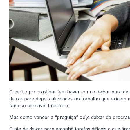
O verbo procrastinar tem haver com o deixar para de
deixar para depois atividades no trabalho que exigem
famoso carnaval brasileiro.
Mas como vencer a “preguiça” ou\e deixar de procras
O ato de deixar para amanhã tarefas difíceis e que tir