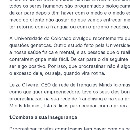
todos os seres humanos são programados biologicamen
deixar para depois têm haver com o medo e o medo exi
medo do cliente não gostar do que vamos entregar m
ter retorno com a franquia ou com o próprio negócio, 
A Universidade do Colorado divulgou recentemente qu
questões genéticas. Outro estudo feito pela Universid
a nossa saúde física e mental, e as pessoas que o re
contraírem gripe mais fácil. Deixar para o dia seguint
ser algo positivo. Por isso, que procrastinar não é al
o excesso dela, ou seja, quando vira rotina.
Leiza Oliveira, CEO da rede de franquias Minds Idioma
como qualquer empreendedora, teve os seus dias bons 
procrastinação na sua rede de franchising e na sua pró
Minds Idiomas, lista 5 dicas para acabar com a procra
1.Combata a sua insegurança
Procrastinar tarefas complicadas tem haver com os 