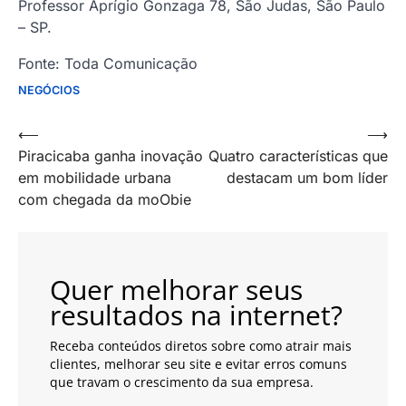
Professor Aprígio Gonzaga 78, São Judas, São Paulo
– SP.
Fonte: Toda Comunicação
NEGÓCIOS
Navegação
⟵
⟶
Piracicaba ganha inovação
Quatro características que
de
em mobilidade urbana
destacam um bom líder
artigos
com chegada da moObie
Quer melhorar seus
resultados na internet?
Receba conteúdos diretos sobre como atrair mais
clientes, melhorar seu site e evitar erros comuns
que travam o crescimento da sua empresa.