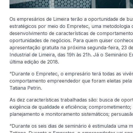
Os empresários de Limeira terão a oportunidade de bu
estratégicos por meio do Empretec, uma metodologia
desenvolvimento de características de comportamento
oportunidades de negócios. Para quem quiser conhece
apresentação gratuita na próxima segunda-feira, 23 d
Industrial de Limeira, das 19h às 21h. Já o Seminário 
última edição de 2018.
“Durante o Empretec, o empresário terá todas as vivên
comportamento empreendedor que foram eleitas pela O
Tatiana Petrin.
As dez características trabalhadas são: busca de oportu
exigência de qualidade e eficiência; comprometimento
planejamento e monitoramento sistemáticos; persuasão
“Durante os seis dias de seminário é estimulada um
Tatiana. Durante o Empretec, o empreendedor vai enca