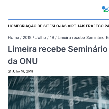
Skip
to
content
HOME
CRIAÇÃO DE SITES
LOJAS VIRTUAIS
TRÁFEGO P
Home
2018
Julho
19
Limeira recebe Seminário
Limeira recebe Seminári
da ONU
Julho 19, 2018