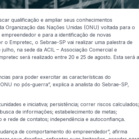
scar qualificação e ampliar seus conhecimentos
 da Organização das Nações Unidas (ONU) voltada para o
 empreendedor e para a identificação de novas
r o Empretec, o Sebrae-SP vai realizar uma palestra de
e julho, na sede da ACIL – Associação Comercial e
Empretec será realizado entre 20 e 25 de agosto. Esta será 
cias para poder exercitar as características do
NU no pós-guerra”, explica a analista do Sebrae-SP,
nidades e iniciativa; persistência; correr riscos calculados;
; busca de informações; estabelecimento de metas;
 e rede de contatos; independência e autoconfiança.
a mudança de comportamento do empreendedor”, afirma
rar seus desafios, enfrentar suas limitações, acordar par