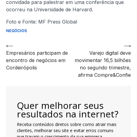
convidada para palestrar em uma conferência que
ocorreu na Universidade de Harvard.
Foto e Fonte: MF Press Global
NEGÓCIOS
Navegação
⟵
⟶
Empresários participam de
Varejo digital deve
de
encontro de negócios em
movimentar 16,5 bilhões
artigos
Cordeirópolis
no segundo trimestre,
afirma Compre&Confie
Quer melhorar seus
resultados na internet?
Receba conteúdos diretos sobre como atrair mais
clientes, melhorar seu site e evitar erros comuns
que travam o crescimento da sua empresa.