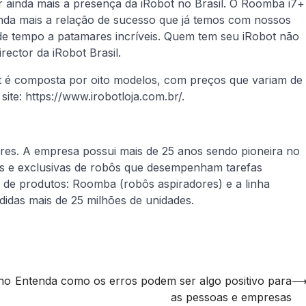
r ainda mais a presença da iRobot no Brasil. O Roomba i7+
inda mais a relação de sucesso que já temos com nossos
 de tempo a patamares incríveis. Quem tem seu iRobot não
rector da iRobot Brasil.
ot é composta por oito modelos, com preços que variam de
ite: https://www.irobotloja.com.br/.
ores. A empresa possui mais de 25 anos sendo pioneira no
s e exclusivas de robôs que desempenham tarefas
has de produtos: Roomba (robôs aspiradores) e a linha
idas mais de 25 milhões de unidades.
lho
Entenda como os erros podem ser algo positivo para
as pessoas e empresas