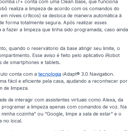
Roomba i7+ conta com uma Clean Base, que funciona
robô realiza a limpeza de acordo com os comandos do
 em níveis críticos) se desloca de maneira automática à
de forma totalmente segura. Após realizar esses
 a fazer a limpeza que tinha sido programada, caso ainda
 quando o reservátorio da base atingir seu limite, o
ompartimento. Esse aviso é feito pelo aplicativo iRobot
 de smartphones e tablets.
oduto conta com a
tecnologia
iAdapt® 3.0 Navigation.
ma fácil e eficiente pela casa, ajudando a reconhecer por
m de limpeza.
de de interagir com assistentes virtuais como Alexa, da
os programar a limpeza apenas com comandos de voz. Na
 minha cozinha” ou “Google, limpe a sala de estar” e o
 no local.