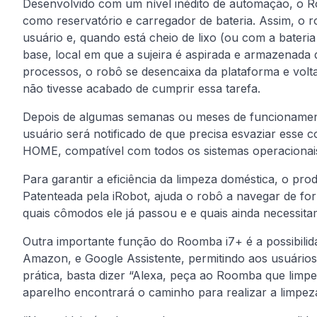
Desenvolvido com um nível inédito de automação, o 
como reservatório e carregador de bateria. Assim, o 
usuário e, quando está cheio de lixo (ou com a bateria
base, local em que a sujeira é aspirada e armazenada 
processos, o robô se desencaixa da plataforma e volta
não tivesse acabado de cumprir essa tarefa.
Depois de algumas semanas ou meses de funcionamento,
usuário será notificado de que precisa esvaziar esse c
HOME, compatível com todos os sistemas operacionais
Para garantir a eficiência da limpeza doméstica, o pr
Patenteada pela iRobot, ajuda o robô a navegar de for
quais cômodos ele já passou e e quais ainda necessita
Outra importante função do Roomba i7+ é a possibilida
Amazon, e Google Assistente, permitindo aos usuári
prática, basta dizer “Alexa, peça ao Roomba que limpe
aparelho encontrará o caminho para realizar a limpeza