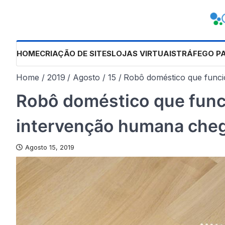
Skip
to
content
HOME
CRIAÇÃO DE SITES
LOJAS VIRTUAIS
TRÁFEGO P
Home
2019
Agosto
15
Robô doméstico que funci
Robô doméstico que fun
intervenção humana chega
Agosto 15, 2019