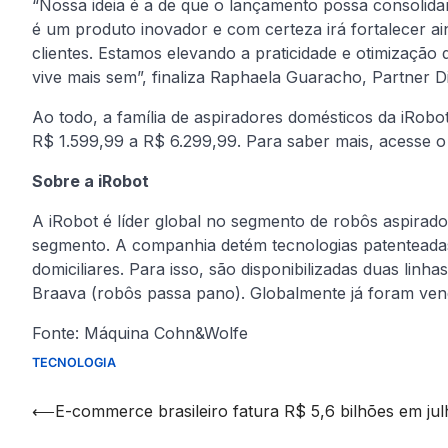
“Nossa ideia é a de que o lançamento possa consolida
é um produto inovador e com certeza irá fortalecer a
clientes. Estamos elevando a praticidade e otimização
vive mais sem”, finaliza Raphaela Guaracho, Partner Di
Ao todo, a família de aspiradores domésticos da iRob
R$ 1.599,99 a R$ 6.299,99. Para saber mais, acesse o s
Sobre a iRobot
A iRobot é líder global no segmento de robôs aspirad
segmento. A companhia detém tecnologias patenteada
domiciliares. Para isso, são disponibilizadas duas lin
Braava (robôs passa pano). Globalmente já foram vend
Fonte: Máquina Cohn&Wolfe
TECNOLOGIA
Navegação
⟵
E-commerce brasileiro fatura R$ 5,6 bilhões em ju
de