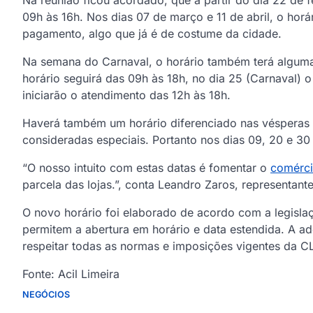
Na reunião ficou acordado, que a partir do dia 22 de
09h às 16h. Nos dias 07 de março e 11 de abril, o hor
pagamento, algo que já é de costume da cidade.
Na semana do Carnaval, o horário também terá algumas
horário seguirá das 09h às 18h, no dia 25 (Carnaval) 
iniciarão o atendimento das 12h às 18h.
Haverá também um horário diferenciado nas vésperas d
consideradas especiais. Portanto nos dias 09, 20 e 30 
“O nosso intuito com estas datas é fomentar o
comérci
parcela das lojas.”, conta Leandro Zaros, representan
O novo horário foi elaborado de acordo com a legislaç
permitem a abertura em horário e data estendida. A ade
respeitar todas as normas e imposições vigentes da CL
Fonte: Acil Limeira
NEGÓCIOS