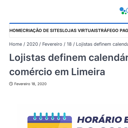
Skip
to
content
HOME
CRIAÇÃO DE SITES
LOJAS VIRTUAIS
TRÁFEGO PA
Home
2020
Fevereiro
18
Lojistas definem calend
Lojistas definem calendár
comércio em Limeira
Fevereiro 18, 2020