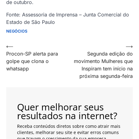
de outubro.
Fonte: Assessoria de Imprensa – Junta Comercial do
Estado de São Paulo
NEGÓCIOS
Navegação
⟵
⟶
Procon-SP alerta para
Segunda edição do
de
golpe que clona o
movimento Mulheres que
artigos
whatsapp
Inspiram tem início na
próxima segunda-feira
Quer melhorar seus
resultados na internet?
Receba conteúdos diretos sobre como atrair mais
clientes, melhorar seu site e evitar erros comuns
que travam o crescimento da sua empresa.