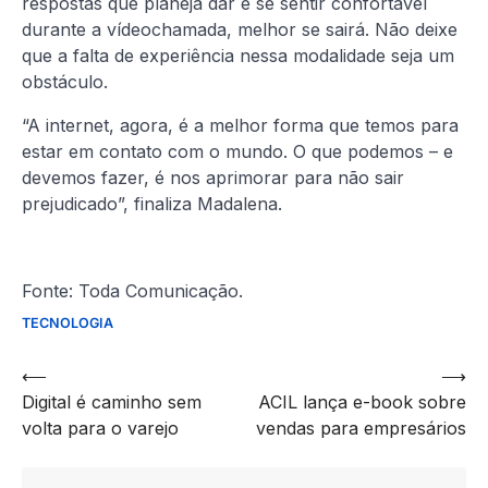
respostas que planeja dar e se sentir confortável
durante a vídeochamada, melhor se sairá. Não deixe
que a falta de experiência nessa modalidade seja um
obstáculo.
“A internet, agora, é a melhor forma que temos para
estar em contato com o mundo. O que podemos – e
devemos fazer, é nos aprimorar para não sair
prejudicado”, finaliza Madalena.
Fonte: Toda Comunicação.
TECNOLOGIA
Navegação
⟵
⟶
Digital é caminho sem
ACIL lança e-book sobre
de
volta para o varejo
vendas para empresários
artigos