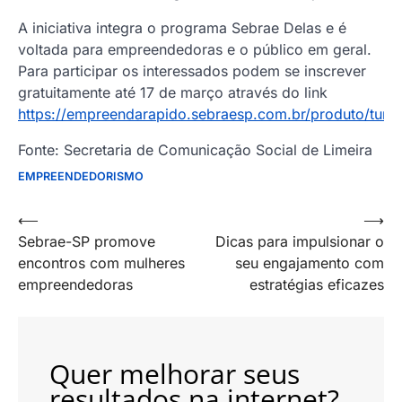
A iniciativa integra o programa Sebrae Delas e é
voltada para empreendedoras e o público em geral.
Para participar os interessados podem se inscrever
gratuitamente até 17 de março através do link
https://empreendarapido.sebraesp.com.br/produto/tur
Fonte: Secretaria de Comunicação Social de Limeira
EMPREENDEDORISMO
Navegação
⟵
⟶
Sebrae-SP promove
Dicas para impulsionar o
de
encontros com mulheres
seu engajamento com
artigos
empreendedoras
estratégias eficazes
Quer melhorar seus
resultados na internet?