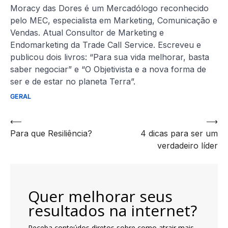
Moracy das Dores é um Mercadólogo reconhecido
pelo MEC, especialista em Marketing, Comunicação e
Vendas. Atual Consultor de Marketing e
Endomarketing da Trade Call Service. Escreveu e
publicou dois livros: “Para sua vida melhorar, basta
saber negociar” e “O Objetivista e a nova forma de
ser e de estar no planeta Terra”.
GERAL
Navegação
⟵
⟶
Para que Resiliência?
4 dicas para ser um
de
verdadeiro líder
artigos
Quer melhorar seus
resultados na internet?
Receba conteúdos diretos sobre como atrair mais