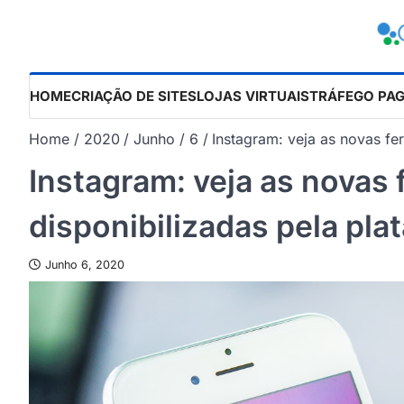
Skip
to
content
HOME
CRIAÇÃO DE SITES
LOJAS VIRTUAIS
TRÁFEGO PA
Home
2020
Junho
6
Instagram: veja as novas fe
Instagram: veja as novas
disponibilizadas pela pla
Junho 6, 2020