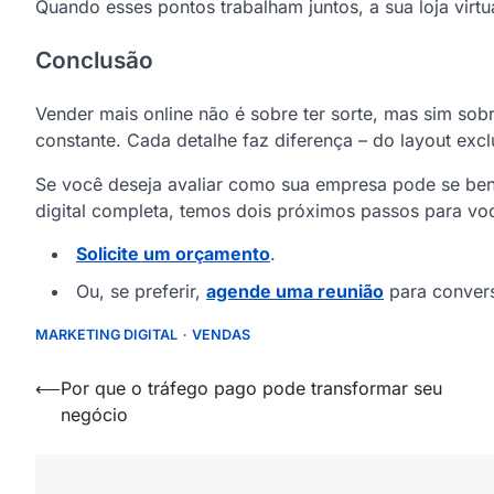
Quando esses pontos trabalham juntos, a sua loja virt
Conclusão
Vender mais online não é sobre ter sorte, mas sim sob
constante. Cada detalhe faz diferença – do layout excl
Se você deseja avaliar como sua empresa pode se ben
digital completa, temos dois próximos passos para vo
Solicite um orçamento
.
Ou, se preferir,
agende uma reunião
para convers
MARKETING DIGITAL
VENDAS
Navegação
⟵
Por que o tráfego pago pode transformar seu
negócio
de
artigos