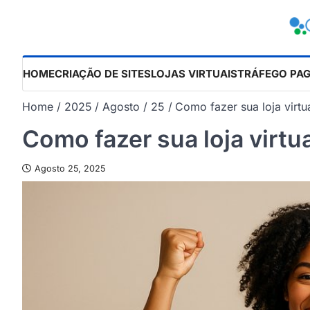
Skip
to
content
HOME
CRIAÇÃO DE SITES
LOJAS VIRTUAIS
TRÁFEGO PA
Home
2025
Agosto
25
Como fazer sua loja virtu
Como fazer sua loja virtu
Agosto 25, 2025