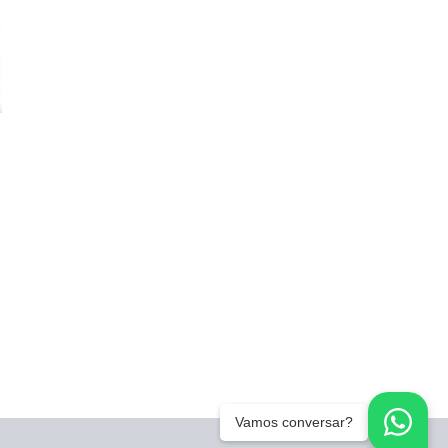
o
a
Vamos conversar?