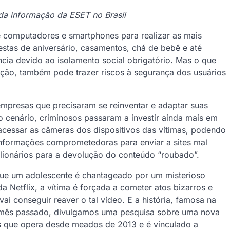
da informação da ESET no Brasil
e computadores e smartphones para realizar as mais
festas de aniversário, casamentos, chá de bebê e até
cia devido ao isolamento social obrigatório. Mas o que
cação, também pode trazer riscos à segurança dos usuários
presas que precisaram se reinventar e adaptar suas
o cenário, criminosos passaram a investir ainda mais em
 acessar as câmeras dos dispositivos das vítimas, podendo
informações comprometedoras para enviar a sites mal
milionários para a devolução do conteúdo “roubado”.
que um adolescente é chantageado por um misterioso
 Netflix, a vítima é forçada a cometer atos bizarros e
ai conseguir reaver o tal vídeo. E a história, famosa na
o mês passado, divulgamos uma pesquisa sobre uma nova
 que opera desde meados de 2013 e é vinculado a