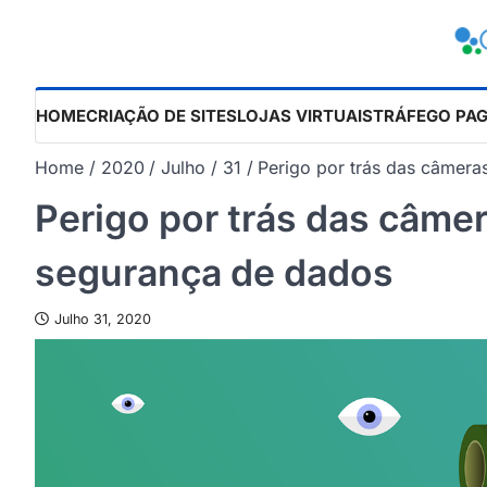
Skip
to
content
HOME
CRIAÇÃO DE SITES
LOJAS VIRTUAIS
TRÁFEGO PA
Home
2020
Julho
31
Perigo por trás das câmera
Perigo por trás das câmer
segurança de dados
Julho 31, 2020