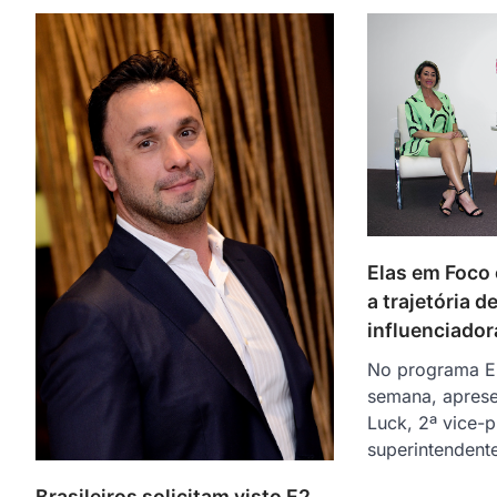
Elas em Foco
a trajetória d
influenciadora
No programa E
semana, aprese
Luck, 2ª vice-p
superintenden
Brasileiros solicitam visto E2