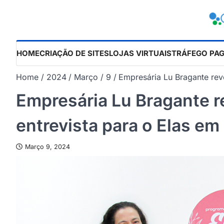
Skip
to
content
HOME
CRIAÇÃO DE SITES
LOJAS VIRTUAIS
TRÁFEGO PA
Home
2024
Março
9
Empresária Lu Bragante rev
Empresária Lu Bragante r
entrevista para o Elas em
Março 9, 2024