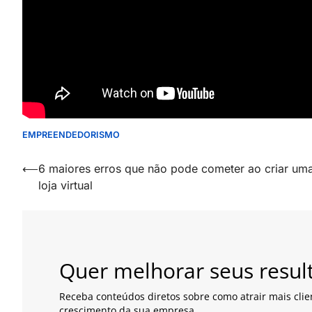
EMPREENDEDORISMO
Navegação
⟵
6 maiores erros que não pode cometer ao criar um
loja virtual
de
artigos
Quer melhorar seus resul
Receba conteúdos diretos sobre como atrair mais clie
crescimento da sua empresa.