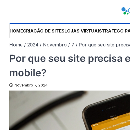
Skip
to
content
HOME
CRIAÇÃO DE SITES
LOJAS VIRTUAIS
TRÁFEGO P
Home
2024
Novembro
7
Por que seu site preci
Por que seu site precisa 
mobile?
Novembro 7, 2024