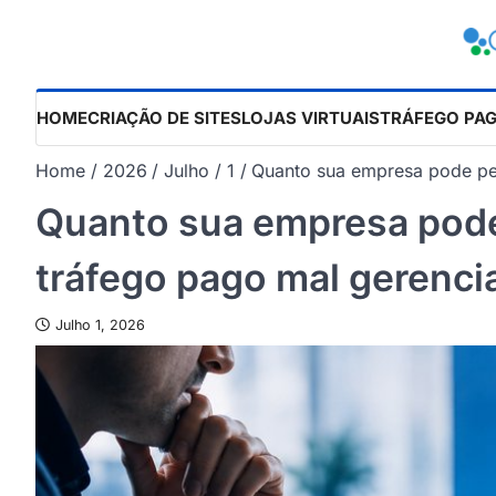
Skip
to
content
HOME
CRIAÇÃO DE SITES
LOJAS VIRTUAIS
TRÁFEGO PA
Home
2026
Julho
1
Quanto sua empresa pode pe
Quanto sua empresa pod
tráfego pago mal gerenci
Julho 1, 2026