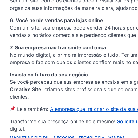
Sem um site, como os clientes podem visualizar os pro
organiza suas informações de maneira clara, ajudando
6. Você perde vendas para lojas online
Com um site, sua empresa pode vender 24 horas por di
vendas a horários comerciais e perdendo clientes que 
7. Sua empresa não transmite confiança
No mundo digital, a primeira impressão é tudo. Ter um
empresa e faz com que os clientes confiem mais no se
Invista no futuro do seu negócio
Se você percebeu que sua empresa se encaixa em alguns
Creative Site
, criamos sites profissionais que coloca
clientes.
Leia também:
A empresa que irá criar o site da s
Transforme sua presença online hoje mesmo!
Solicite
digital.
MARKETING DIGITAL
NEGÓCIOS
TECNOLOGIA
VENDAS