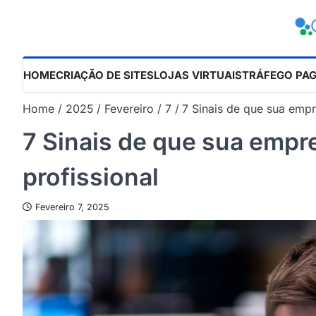
Skip
to
content
HOME
CRIAÇÃO DE SITES
LOJAS VIRTUAIS
TRÁFEGO PA
Home
2025
Fevereiro
7
7 Sinais de que sua empr
7 Sinais de que sua empr
profissional
Fevereiro 7, 2025